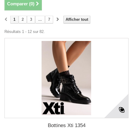
Comparer (
0
)
1
2
3
...
7
Afficher tout
Résultats 1 - 12 sur 82.
Bottines Xti 1354