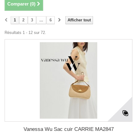
Comparer (
0
)
1
2
3
...
6
Afficher tout
Résultats 1 - 12 sur 72.
Vanessa Wu Sac cuir CARRIE MA2847